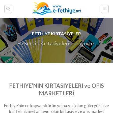
Skip
to
content
FETHİYE KIRTASİYELER
En Seçkin Kırtasiyeleri sunuyoruz.
FETHİYE’NİN KIRTASİYELERİ ve
OFİS
MARKETLERİ
Fethiye’nin en kapsamlı ürün yelpazesi olan güleryüzlü ve
kaliteli hizmet anlayışı olan kırtasiye ve ofis market